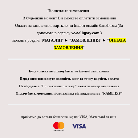
Післясплата замовлення
В будь-який момент Ви зможете оплатити замовлення
Оплата за замовлення карткою чи іншим онлайн банкінгом
(За
допомогою сервісу
www.liqpay.com
.)
можна в розділі "
МАГАЗИН
" ► "
ЗАМОВЛЕННЯ
" ► "
ОПЛАТА
ЗАМОВЛЕННЯ
"
Будь - ласка не оплачуйте за не існуючі замовлення
Перед оплатою з'ясуте наявність книг та точну вартість оплати
Незабудьте в "
Призначення платежу
" вказати номер замовлення
Оплачуйте замовлення, після дзвінка від видавництва "КАМЕНЯР"
приймамо до оплати банківські картки VISA, Mastercard та інші.