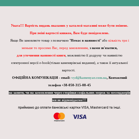
Увага!!! Вартість видань вказаних у каталозі-магазині може бути змінено.
При зміні вартості книжок, Вам буде повідомлено.
Якщо Ви замовляєте товар з позначкою "
Немає в наявності
" або
кількість три і
меньше то просимо Вас, перед замовленням,
з нами зв'язатися,
для уточнення наявності книги
, можливістю її додруку чи наявністю
електронної версії e-book(тільки каменярівські видання), а також її актуальної
вартості.
ОФіЦІЙНА КОМУНІКАЦІЯ - email:
vyd@kamenyar.com.ua
,
Контактний
телефон +38-050-315-08-45
на запити, чи на замовлення через сторінки соціальних мереж та месенджерів
ми не відповідаємо!!!
приймамо до оплати банківські картки VISA, Mastercard та інші.