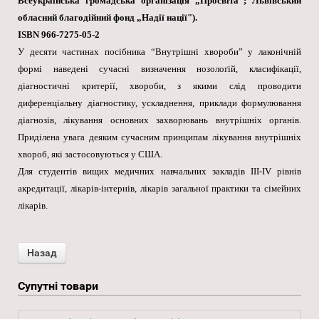
Всеукраїнська громадська організація „Просвіта"; Львівський
обласний благодійний фонд „Надії нації").
ISBN 966-7275-05-2
У десяти частинах посібника “Внутрішні хвороби” у лаконічній
формі наведені сучасні визначення нозолоґій, класифікації,
діагностичні критерії, хвороби, з якими слід проводити
диференціальну діагностику, ускладнення, приклади формулювання
діагнозів, лікування основних захворювань внутрішніх органів.
Приділена увага деяким сучасним принципам лікування внутрішніх
хвороб, які застосовуються у США.
Для студентів вищих медичних навчальних закладів III-IV рівнів
акредитації, лікарів-інтернів, лікарів загальної практики та сімейних
лікарів.
Супутні товари