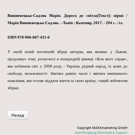
Вишневецька-Садляк Марія. Дорога до світла[Текст]: вірші /
Марія Вишневецька-Садляк. - Львів : Каменяр, 2017. - 294 с. : іл.
ISBN 978-966-607-431-6
У своїй новій поетичній збірці авторка, яка мешкає у Львові,
продовжує гему, розпочату в попередній книжці «Біль мого серця»,
яка побачила світ у 2008 році, - Україна, рідний народ, їх шлях до
свободи, незалежності. Звитяга давніх часів і звитяга нинішнього
покоління, яке готове віддати життя за свою країну, -такий лейтмотив
збірки.
Copyright MAXXmarketing GmbH
JoomShopping Download & Support