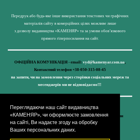
Передрук або будь-яке інше використання текстових чи графічних
матеріалів сайту в комерційних цілях можливе лише
з дозволу видавництва «КАМЕНЯР» та за умови обов’язкового
прямого гіперпосилання на сайт.
ОФіЦІЙНА КОМУНІКАЦІЯ - email:
vyd@kamenyar.com.ua
,
Контактний телефон +38-050-315-08-45
на запити, чи на замовлення через сторінки соціальних мереж та
месенджерів ми не відповідаємо!!!
Переглядаючи наш сайт видавництва
Кожне наше видання - це внесок у спротив,
«КАМЕНЯР», чи оформлюєте замовлення
у збереження ідентичності та неминучу перемогу України
на сайті, Ви надаєте згоду на обробку
(видавництво «КАМЕНЯР»)
Ваших персональних даних.