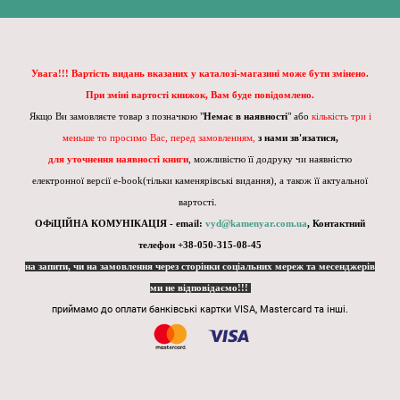
Увага!!! Вартість видань вказаних у каталозі-магазині може бути змінено.
При зміні вартості книжок, Вам буде повідомлено.
Якщо Ви замовляєте товар з позначкою "
Немає в наявності
" або
кількість три і
меньше то просимо Вас, перед замовленням,
з нами зв'язатися,
для уточнення наявності книги
, можливістю її додруку чи наявністю
електронної версії e-book(тільки каменярівські видання), а також її актуальної
вартості.
ОФіЦІЙНА КОМУНІКАЦІЯ - email:
vyd@kamenyar.com.ua
,
Контактний
телефон +38-050-315-08-45
на запити, чи на замовлення через сторінки соціальних мереж та месенджерів
ми не відповідаємо!!!
приймамо до оплати банківські картки VISA, Mastercard та інші.