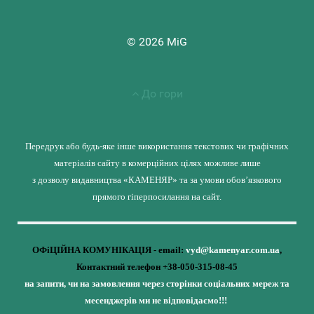
© 2026 MiG
До гори
Передрук або будь-яке інше використання текстових чи графічних
матеріалів сайту в комерційних цілях можливе лише
з дозволу видавництва «КАМЕНЯР» та за умови обов’язкового
прямого гіперпосилання на сайт.
ОФіЦІЙНА КОМУНІКАЦІЯ - email:
vyd@kamenyar.com.ua
,
Контактний телефон +38-050-315-08-45
на запити, чи на замовлення через сторінки соціальних мереж та
месенджерів ми не відповідаємо!!!