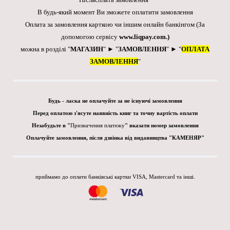
В будь-який момент Ви зможете оплатити замовлення
Оплата за замовлення карткою чи іншим онлайн банкінгом
(За
допомогою сервісу
www.liqpay.com
.)
можна в розділі "
МАГАЗИН
" ► "
ЗАМОВЛЕННЯ
" ► "
ОПЛАТА
ЗАМОВЛЕННЯ
"
Будь - ласка не оплачуйте за не існуючі замовлення
Перед оплатою з'ясуте наявність книг та точну вартість оплати
Незабудьте в "
Призначення платежу
" вказати номер замовлення
Оплачуйте замовлення, після дзвінка від видавництва "КАМЕНЯР"
приймамо до оплати банківські картки VISA, Mastercard та інші.