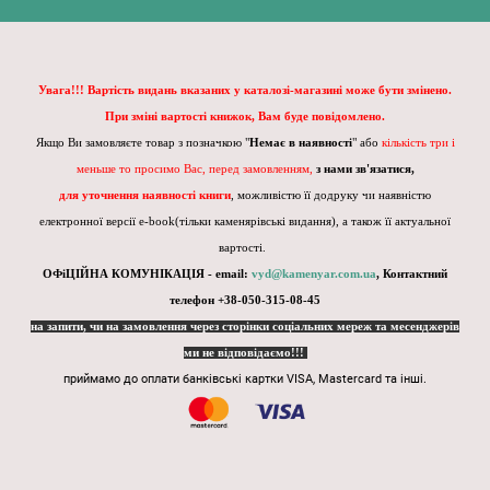
Увага!!! Вартість видань вказаних у каталозі-магазині може бути змінено.
При зміні вартості книжок, Вам буде повідомлено.
Якщо Ви замовляєте товар з позначкою "
Немає в наявності
" або
кількість три і
меньше то просимо Вас, перед замовленням,
з нами зв'язатися,
для уточнення наявності книги
, можливістю її додруку чи наявністю
електронної версії e-book(тільки каменярівські видання), а також її актуальної
вартості.
ОФіЦІЙНА КОМУНІКАЦІЯ - email:
vyd@kamenyar.com.ua
,
Контактний
телефон +38-050-315-08-45
на запити, чи на замовлення через сторінки соціальних мереж та месенджерів
ми не відповідаємо!!!
приймамо до оплати банківські картки VISA, Mastercard та інші.