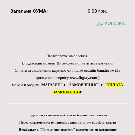
Загальна СУМА:
0.00 грн.
До КОШИКА
Післясплата замовлення
В будь-який момент Ви зможете оплатити замовлення
Оплата за замовлення карткою чи іншим онлайн банкінгом
(За
допомогою сервісу
www.liqpay.com
.)
можна в розділі "
МАГАЗИН
" ► "
ЗАМОВЛЕННЯ
" ► "
ОПЛАТА
ЗАМОВЛЕННЯ
"
Будь - ласка не оплачуйте за не існуючі замовлення
Перед оплатою з'ясуте наявність книг та точну вартість оплати
Незабудьте в "
Призначення платежу
" вказати номер замовлення