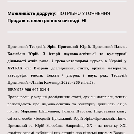
Можливість додруку
:
ПОТРІБНО УТОЧНЕННЯ
Продаж в електронном вигляді
:
НІ
Присяжний Теодозій, Яріш-Присяжний Юрій, Присяжний Павло,
Болюбаш Юрій. З історії науково-освітньої та культурної
діяльності отців римо- і греко-католицької церков в Україні у
XVII-XX ст.: Вибрані дослідження, статті, архівні матеріали,
автографи, тексти: Тексти / упоряд. і наук. ред.. Теодозій
Присяжний. - Львів: Каменяр, 2022. - 260 с. іл. 58.
ISBN 978-966-607-624-4
Пропоновані у виданні дослідження, статгі, архівні матеріали, тексти
розповідають про науково-освітню та культурну діяльність отців
піярів, Маркіяна Шашкевича, Романа Дурбака. Підготували книгу
світські особи -Теодозій Присяжний, Юрій Яріш-Присяжний, Павло
Присяжний та Юрій Болюбаш. Наприкінці XX - на початку XXI
століття окремі публікації цих авторів про піярські школи у Варяжі,