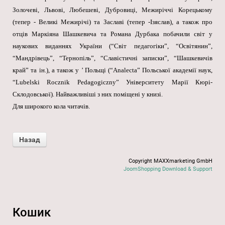
Золочеві, Львові, Любешеві, Дубровиці, Межиріччі Корецькому
(тепер - Великі Межирічі) та Заславі (тепер -Ізяслав), а також про
отців Маркіяна Шашкевича та Романа Дурбака побачили світ у
наукових виданнях України (“Світ педагогіки”, “Освітянин”,
“Мандрівець”, “Тернопіль”, “Славістичні записки”, “Шашкевичів
край” та ін.), а також у ’ Польщі (“Analecta” Польської академії наук,
“Lubelski Rocznik Pedagogiczny” Університету Марії Кюрі-
Склодовської). Найважливіші з них поміщені у книзі.
Для широкого кола читачів.
Copyright MAXXmarketing GmbH
JoomShopping Download & Support
Кошик