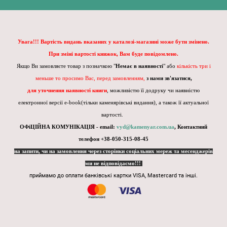
Увага!!! Вартість видань вказаних у каталозі-магазині може бути змінено.
При зміні вартості книжок, Вам буде повідомлено.
Якщо Ви замовляєте товар з позначкою "
Немає в наявності
" або
кількість три і
меньше то просимо Вас, перед замовленням,
з нами зв'язатися,
для уточнення наявності книги
, можливістю її додруку чи наявністю
електронної версії e-book(тільки каменярівські видання), а також її актуальної
вартості.
ОФіЦІЙНА КОМУНІКАЦІЯ - email:
vyd@kamenyar.com.ua
,
Контактний
телефон +38-050-315-08-45
на запити, чи на замовлення через сторінки соціальних мереж та месенджерів
ми не відповідаємо!!!
приймамо до оплати банківські картки VISA, Mastercard та інші.