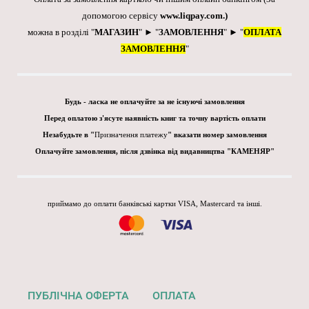
допомогою сервісу
www.liqpay.com
.)
можна в розділі "
МАГАЗИН
" ► "
ЗАМОВЛЕННЯ
" ► "
ОПЛАТА
ЗАМОВЛЕННЯ
"
Будь - ласка не оплачуйте за не існуючі замовлення
Перед оплатою з'ясуте наявність книг та точну вартість оплати
Незабудьте в "
Призначення платежу
" вказати номер замовлення
Оплачуйте замовлення, після дзвінка від видавництва "КАМЕНЯР"
приймамо до оплати банківські картки VISA, Mastercard та інші.
ПУБЛІЧНА ОФЕРТА
ОПЛАТА