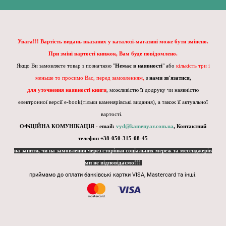
Увага!!! Вартість видань вказаних у каталозі-магазині може бути змінено.
При зміні вартості книжок, Вам буде повідомлено.
Якщо Ви замовляєте товар з позначкою "
Немає в наявності
" або
кількість три і
меньше то просимо Вас, перед замовленням,
з нами зв'язатися,
для уточнення наявності книги
, можливістю її додруку чи наявністю
електронної версії e-book(тільки каменярівські видання), а також її актуальної
вартості.
ОФіЦІЙНА КОМУНІКАЦІЯ - email:
vyd@kamenyar.com.ua
,
Контактний
телефон +38-050-315-08-45
на запити, чи на замовлення через сторінки соціальних мереж та месенджерів
ми не відповідаємо!!!
приймамо до оплати банківські картки VISA, Mastercard та інші.