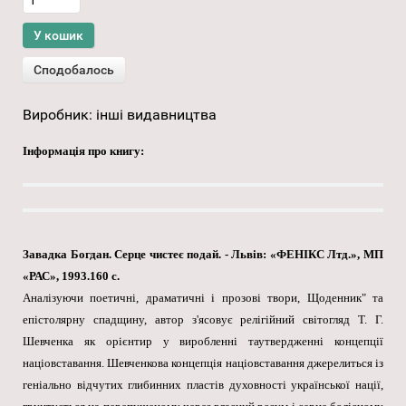
Виробник:
інші видавництва
Інформація про книгу:
Завадка Богдан. Серце чистеє подай. - Львів: «ФЕНІКС Лтд.», МП
«РАС», 1993.160 с.
Аналізуючи поетичні, драматичні і прозові твори, Щоденник" та
епістолярну спадщину, автор з'ясовує релігійний світогляд Т. Г.
Шевченка як орієнтир у виробленні таутвердженні концепції
націовставання. Шевченкова концепція націовставання джерелиться із
геніально відчутих глибинних пластів духовності української нації,