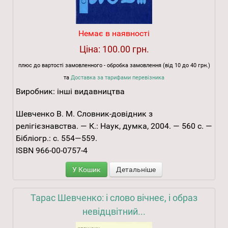
Немає в наявності
Ціна:
100.00 грн.
плюс до вартості замовленного - обробка замовлення (від 10 до 40 грн.)
та
Доставка за тарифами перевізника
Виробник:
інші видавництва
Шевченко В. М. Словник-довідник з
релігієзнавства. — К.: Наук, думка, 2004. — 560 с. —
Бібліогр.: с. 554—559.
ISBN 966-00-0757-4
У Кошик
Детальніше
Тарас Шевченко: i слово вічнеє, i образ
невідцвітний...