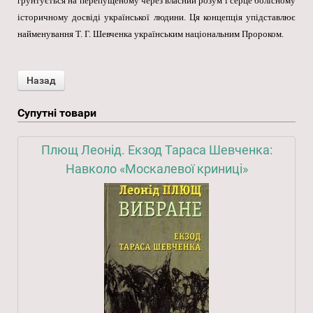
грунтується на перепущеному через власний розум і серце болісному
історичному досвіді української людини. Ця концепція упідставлює
найменування Т. Г. Шевченка українським національним Пророком.
Супутні товари
Плющ Леонід. Екзод Тараса Шевченка:
Навколо «Москалевої криниці»