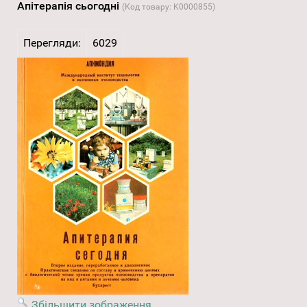
Апітерапія сьогодні
(Код товару:
K0000855
)
Перегляди:
6029
Збільшити зображення