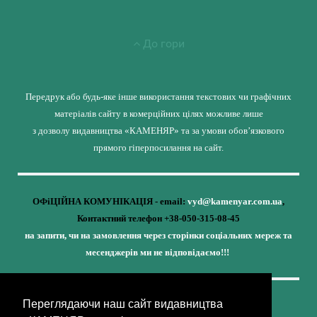
До гори
Передрук або будь-яке інше використання текстових чи графічних
матеріалів сайту в комерційних цілях можливе лише
з дозволу видавництва «КАМЕНЯР» та за умови обов’язкового
прямого гіперпосилання на сайт.
ОФіЦІЙНА КОМУНІКАЦІЯ - email:
vyd@kamenyar.com.ua
,
Контактний телефон +38-050-315-08-45
на запити, чи на замовлення через сторінки соціальних мереж та
месенджерів ми не відповідаємо!!!
Переглядаючи наш сайт видавництва
Кожне наше видання - це внесок у спротив,