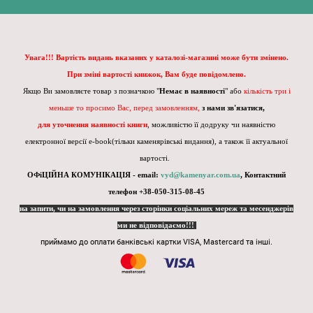
Увага!!! Вартість видань вказаних у каталозі-магазині може бути змінено.
При зміні вартості книжок, Вам буде повідомлено.
Якщо Ви замовляєте товар з позначкою "
Немає в наявності
" або
кількість три і
меньше то просимо Вас, перед замовленням,
з нами зв'язатися,
для уточнення наявності книги
, можливістю її додруку чи наявністю
електронної версії e-book(тільки каменярівські видання), а також її актуальної
вартості.
ОФіЦІЙНА КОМУНІКАЦІЯ - email:
vyd@kamenyar.com.ua
,
Контактний
телефон +38-050-315-08-45
на запити, чи на замовлення через сторінки соціальних мереж та месенджерів
ми не відповідаємо!!!
приймамо до оплати банківські картки VISA, Mastercard та інші.