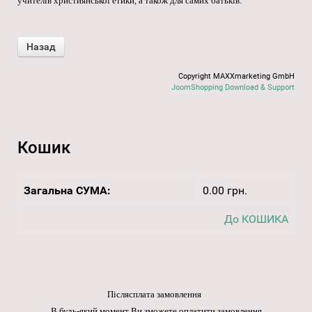
учителів християнської етики, а також для самих батьків.
Copyright MAXXmarketing GmbH
JoomShopping Download & Support
Кошик
Загальна СУМА:
0.00 грн.
До КОШИКА
Післясплата замовлення
В будь-який момент Ви зможете оплатити замовлення