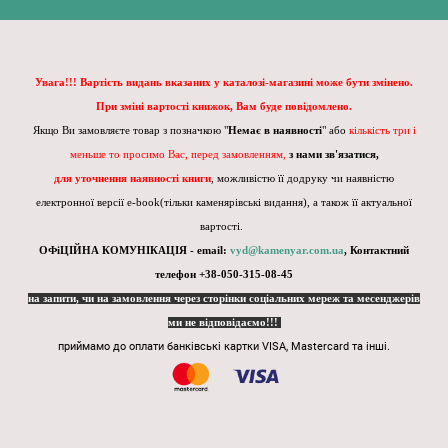
Увага!!! Вартість видань вказаних у каталозі-магазині може бути змінено.
При зміні вартості книжок, Вам буде повідомлено.
Якщо Ви замовляєте товар з позначкою "
Немає в наявності
" або
кількість три і
меньше то просимо Вас, перед замовленням,
з нами зв'язатися,
для уточнення наявності книги
, можливістю її додруку чи наявністю
електронної версії e-book(тільки каменярівські видання), а також її актуальної
вартості.
ОФіЦІЙНА КОМУНІКАЦІЯ - email:
vyd@kamenyar.com.ua
,
Контактний
телефон +38-050-315-08-45
на запити, чи на замовлення через сторінки соціальних мереж та месенджерів
ми не відповідаємо!!!
приймамо до оплати банківські картки VISA, Mastercard та інші.