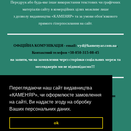
Передрук або будь-яке інше використання текстових чи графічних
матеріалів сайту в комерційних цілях можливе лише
з дозволу видавництва «КАМЕНЯР» та за умови обов’язкового
прямого гіперпосилання на сайт.
ОФіЦІЙНА КОМУНІКАЦІЯ - email:
vyd@kamenyar.com.ua
,
Контактний телефон +38-050-315-08-45
на запити, чи на замовлення через сторінки соціальних мереж та
месенджерів ми не відповідаємо!!!
Переглядаючи наш сайт видавництва
Кожне наше видання - це внесок у спротив,
«КАМЕНЯР», чи оформлюєте замовлення
у збереження ідентичності та неминучу перемогу України
на сайті, Ви надаєте згоду на обробку
(видавництво «КАМЕНЯР»)
Ваших персональних даних.
ok