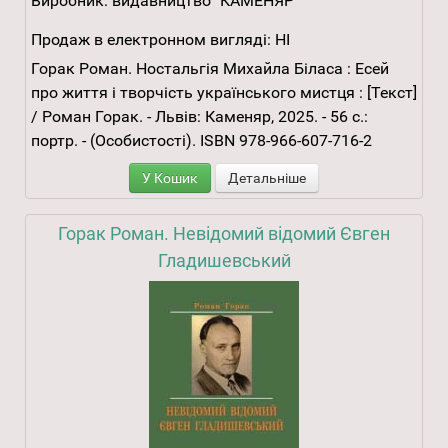
Виробник:
видавництво "КАМЕНЯР"
Продаж в електронном вигляді:
НІ
Горак Роман. Ностальгія Михайла Біласа : Есей
про життя і творчість українського мистця : [Текст]
/ Роман Горак. - Львів: Каменяр, 2025. - 56 с.:
портр. - (Особистості). ISBN 978-966-607-716-2
У Кошик
Детальніше
Горак Роман. Невідомий відомий Євген
Гладишевський