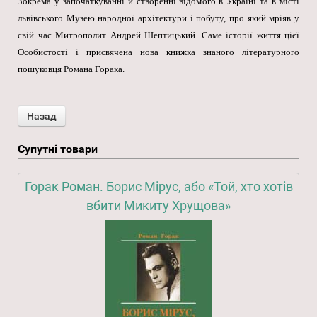
Зокрема у започаткуванні й створенні відомого в Україні та в місті
львівського Музею народної архітектури і побуту, про який мріяв у
свій час Митрополит Андрей Шептицький. Саме історії життя цієї
Особистості і присвячена нова книжка знаного літературного
пошуковця Романа Горака.
Супутні товари
Горак Роман. Борис Мірус, або «Той, хто хотів
вбити Микиту Хрущова»