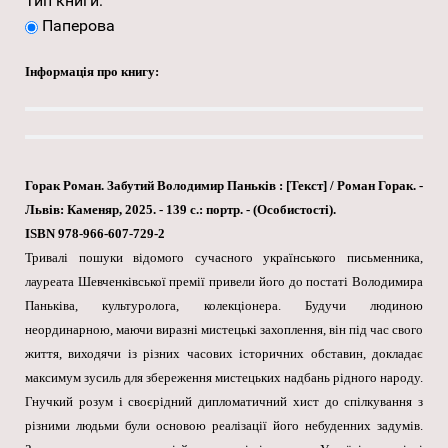
Тип книги:
Паперова
Інформація про книгу:
Горак Роман. Забутий Володимир Паньків : [Текст] / Роман Горак. -
Львів: Каменяр, 2025. - 139 с.: портр. - (Особистості).
ISBN 978-966-607-729-2
Тривалі пошуки відомого сучасного українського письменника,
лауреата Шевченківської премії привели його до постаті Володимира
Паньківа, культуролога, колекціонера. Будучи людиною
неординарною, маючи виразні мистецькі захоплення, він під час свого
життя, виходячи із різних часових історичних обставин, докладає
максимум зусиль для збереження мистецьких надбань рідного народу.
Гнучкий розум і своєрідний дипломатичний хист до спілкування з
різними людьми були основою реалізації його небуденних задумів.