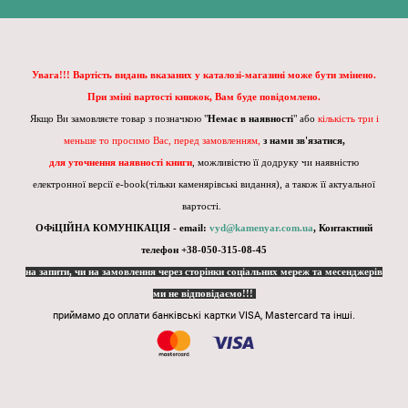
Увага!!! Вартість видань вказаних у каталозі-магазині може бути змінено.
При зміні вартості книжок, Вам буде повідомлено.
Якщо Ви замовляєте товар з позначкою "
Немає в наявності
" або
кількість три і
меньше то просимо Вас, перед замовленням,
з нами зв'язатися,
для уточнення наявності книги
, можливістю її додруку чи наявністю
електронної версії e-book(тільки каменярівські видання), а також її актуальної
вартості.
ОФіЦІЙНА КОМУНІКАЦІЯ - email:
vyd@kamenyar.com.ua
,
Контактний
телефон +38-050-315-08-45
на запити, чи на замовлення через сторінки соціальних мереж та месенджерів
ми не відповідаємо!!!
приймамо до оплати банківські картки VISA, Mastercard та інші.