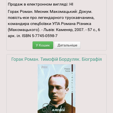
Продаж в електронном вигляді:
НІ
Горак Роман. Месник Макомацький: Докум.
повість-есе про легендарного трускавчанина,
командира спецбоївки УПА Романа Різника
(Макомацького). - Львів: Каменяр, 2007. - 57 с., 6
арк. іл. ISBN 5-7745-0598-7
У Кошик
Детальніше
Горак Роман. Тимофій Бордуляк. Біографія