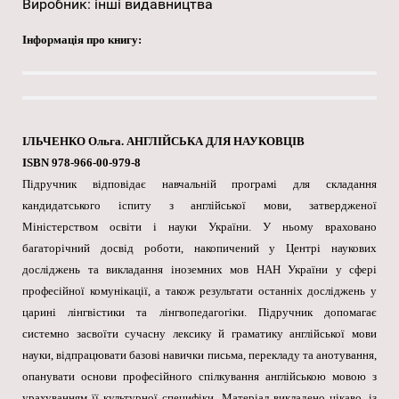
Виробник:
інші видавництва
Інформація про книгу:
ІЛЬЧЕНКО Ольга. АНГЛІЙСЬКА ДЛЯ НАУКОВЦІВ
ISBN 978-966-00-979-8
Підручник відповідає навчальній програмі для складання
кандидатського іспиту з англійської мови, затвердженої
Міністерством освіти і науки України. У ньому враховано
багаторічний досвід роботи, накопичений у Центрі наукових
досліджень та викладання іноземних мов НАН України у сфері
професійної комунікації, а також результати останніх досліджень у
царині лінгвістики та лінгвопедагогіки. Підручник допомагає
системно засвоїти сучасну лексику й граматику англійської мови
науки, відпрацювати базові навички письма, перекладу та анотування,
опанувати основи професійного спілкування англійською мовою з
урахуванням її культурної специфіки. Матеріал викладено цікаво, із