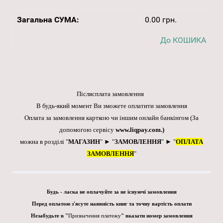
Загальна СУМА:
0.00 грн.
До КОШИКА
Післясплата замовлення
В будь-який момент Ви зможете оплатити замовлення
Оплата за замовлення карткою чи іншим онлайн банкінгом
(За
допомогою сервісу
www.liqpay.com
.)
можна в розділі "
МАГАЗИН
" ► "
ЗАМОВЛЕННЯ
" ► "
ОПЛАТА
ЗАМОВЛЕННЯ
"
Будь - ласка не оплачуйте за не існуючі замовлення
Перед оплатою з'ясуте наявність книг та точну вартість оплати
Незабудьте в "
Призначення платежу
" вказати номер замовлення