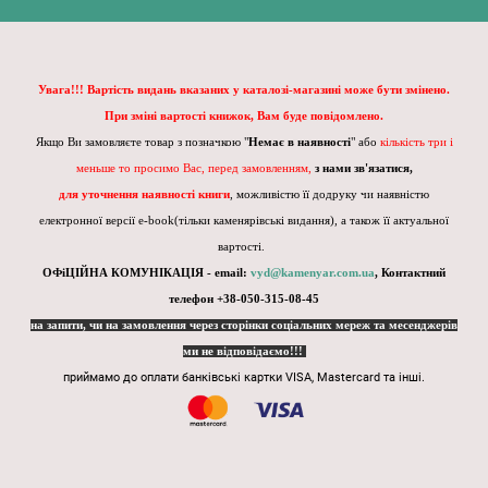
Увага!!! Вартість видань вказаних у каталозі-магазині може бути змінено.
При зміні вартості книжок, Вам буде повідомлено.
Якщо Ви замовляєте товар з позначкою "
Немає в наявності
" або
кількість три і
меньше то просимо Вас, перед замовленням,
з нами зв'язатися,
для уточнення наявності книги
, можливістю її додруку чи наявністю
електронної версії e-book(тільки каменярівські видання), а також її актуальної
вартості.
ОФіЦІЙНА КОМУНІКАЦІЯ - email:
vyd@kamenyar.com.ua
,
Контактний
телефон +38-050-315-08-45
на запити, чи на замовлення через сторінки соціальних мереж та месенджерів
ми не відповідаємо!!!
приймамо до оплати банківські картки VISA, Mastercard та інші.