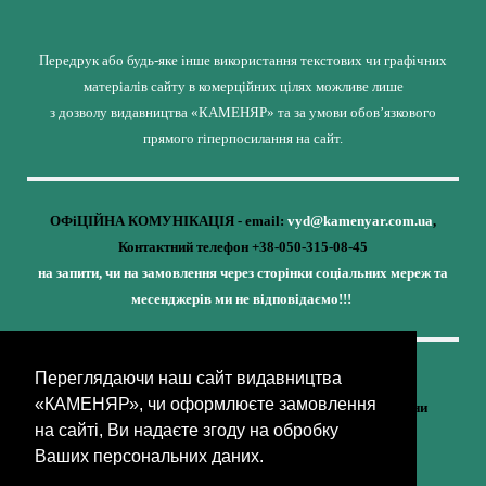
Передрук або будь-яке інше використання текстових чи графічних
матеріалів сайту в комерційних цілях можливе лише
з дозволу видавництва «КАМЕНЯР» та за умови обов’язкового
прямого гіперпосилання на сайт.
ОФіЦІЙНА КОМУНІКАЦІЯ - email:
vyd@kamenyar.com.ua
,
Контактний телефон +38-050-315-08-45
на запити, чи на замовлення через сторінки соціальних мереж та
месенджерів ми не відповідаємо!!!
Переглядаючи наш сайт видавництва
Кожне наше видання - це внесок у спротив,
«КАМЕНЯР», чи оформлюєте замовлення
у збереження ідентичності та неминучу перемогу України
на сайті, Ви надаєте згоду на обробку
(видавництво «КАМЕНЯР»)
Ваших персональних даних.