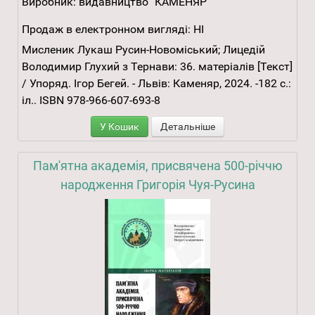
Виробник:
видавництво "КАМЕНЯР"
Продаж в електронном вигляді:
НІ
Мисленик Лукаш Русин-Новоміський; Лицедій
Володимир Глухий з Тернави: 36. матеріалів [Текст]
/ Упоряд. Ігор Бегей. - Львів: Каменяр, 2024. -182 с.:
іл.. ISBN 978-966-607-693-8
У Кошик
Детальніше
Пам'ятна академія, присвячена 500-річчю
народження Григорія Чуя-Русина