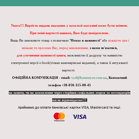
Увага!!! Вартість видань вказаних у каталозі-магазині може бути змінено.
При зміні вартості книжок, Вам буде повідомлено.
Якщо Ви замовляєте товар з позначкою "
Немає в наявності
" або
кількість три і
меньше то просимо Вас, перед замовленням,
з нами зв'язатися,
для уточнення наявності книги
, можливістю її додруку чи наявністю
електронної версії e-book(тільки каменярівські видання), а також її актуальної
вартості.
ОФіЦІЙНА КОМУНІКАЦІЯ - email:
vyd@kamenyar.com.ua
,
Контактний
телефон +38-050-315-08-45
на запити, чи на замовлення через сторінки соціальних мереж та месенджерів
ми не відповідаємо!!!
приймамо до оплати банківські картки VISA, Mastercard та інші.