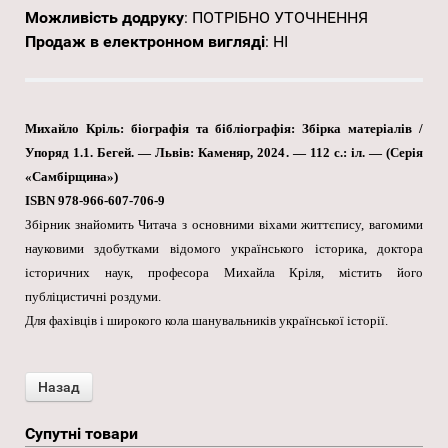
Можливість додруку
:
ПОТРІБНО УТОЧНЕННЯ
Продаж в електронном вигляді
:
НІ
Михайло Кріль: біографія та бібліографія: Збірка матеріалів /
Упоряд 1.1. Бегей. — Львів: Каменяр, 2024. — 112 с.: іл. — (Серія
«Самбірщина»)
ISBN 978-966-607-706-9
Збірник знайомить Читача з основними віхами життєпису, вагомими
науковими здобутками відомого українського історика, доктора
історичних наук, професора Михайла Кріля, містить його
публіцистичні роздуми.
Для фахівців і широкого кола шанувальників української історії.
Супутні товари