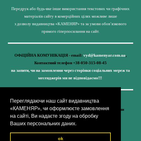
Передрук або будь-яке інше використання текстових чи графічних
матеріалів сайту в комерційних цілях можливе лише
з дозволу видавництва «КАМЕНЯР» та за умови обов’язкового
прямого гіперпосилання на сайт.
ОФіЦІЙНА КОМУНІКАЦІЯ - email:
vyd@kamenyar.com.ua
,
Контактний телефон +38-050-315-08-45
на запити, чи на замовлення через сторінки соціальних мереж та
месенджерів ми не відповідаємо!!!
Переглядаючи наш сайт видавництва
Кожне наше видання - це внесок у спротив,
«КАМЕНЯР», чи оформлюєте замовлення
у збереження ідентичності та неминучу перемогу України
на сайті, Ви надаєте згоду на обробку
(видавництво «КАМЕНЯР»)
Ваших персональних даних.
ok