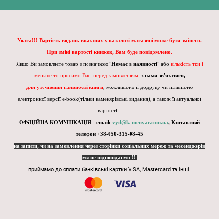
Увага!!! Вартість видань вказаних у каталозі-магазині може бути змінено.
При зміні вартості книжок, Вам буде повідомлено.
Якщо Ви замовляєте товар з позначкою "
Немає в наявності
" або
кількість три і
меньше то просимо Вас, перед замовленням,
з нами зв'язатися,
для уточнення наявності книги
, можливістю її додруку чи наявністю
електронної версії e-book(тільки каменярівські видання), а також її актуальної
вартості.
ОФіЦІЙНА КОМУНІКАЦІЯ - email:
vyd@kamenyar.com.ua
,
Контактний
телефон +38-050-315-08-45
на запити, чи на замовлення через сторінки соціальних мереж та месенджерів
ми не відповідаємо!!!
приймамо до оплати банківські картки VISA, Mastercard та інші.