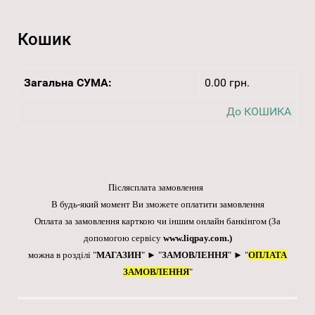
Кошик
Загальна СУМА:
0.00 грн.
До КОШИКА
Післясплата замовлення
В будь-який момент Ви зможете оплатити замовлення
Оплата за замовлення карткою чи іншим онлайн банкінгом
(За
допомогою сервісу
www.liqpay.com
.)
можна в розділі "
МАГАЗИН
" ► "
ЗАМОВЛЕННЯ
" ► "
ОПЛАТА
ЗАМОВЛЕННЯ
"