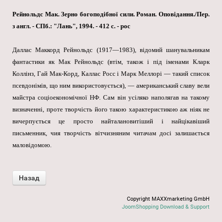
Рейнольдс Мак. Зерно богоподібної сили. Роман. Оповідання./Пер.
з англ. - СПб.: "Лань", 1994. - 412 с. - рос
Даллас Маккорд Рейнольдс (1917—1983), відомий шанувальникам
фантастики як Мак Рейнольдс (втім, також і під іменами Кларк
Коллінз, Гай Мак-Корд, Каллас Росс і Марк Меллорі — такий список
псевдонімів, що ним використовується), — американський славу вели
майстра соціоекономічної НФ. Сам він усіляко наполягав на такому
визначенні, проте творчість його такою характеристикою аж ніяк не
вичерпується це просто найталановитіший і найцікавіший
письменник, чия творчість вітчизняним читачам досі залишається
маловідомою.
Copyright MAXXmarketing GmbH
JoomShopping Download & Support