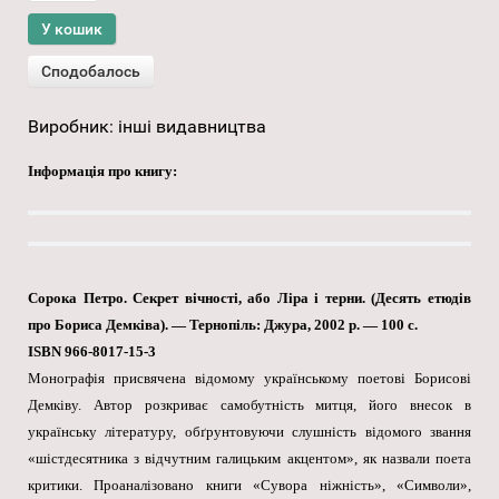
Виробник:
інші видавництва
Інформація про книгу:
Сорока Петро. Секрет вічності, або Ліра і терни. (Десять етюдів
про Бориса Демківа). — Тернопіль: Джура, 2002 р. — 100 с.
ISBN 966-8017-15-3
Монографія присвячена відомому українському поетові Борисові
Демківу. Автор розкриває самобутність митця, його внесок в
українську літературу, обґрунтовуючи слушність відомого звання
«шістдесятника з відчутним галицьким акцентом», як назвали поета
критики. Проаналізовано книги «Сувора ніжність», «Символи»,