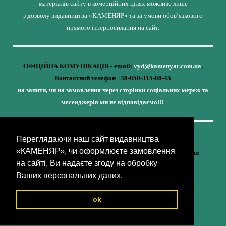
матеріалів сайту в комерційних цілях можливе лише
з дозволу видавництва «КАМЕНЯР» та за умови обов’язкового
прямого гіперпосилання на сайт.
ОФіЦІЙНА КОМУНІКАЦІЯ - email:
vyd@kamenyar.com.ua
,
Контактний телефон +38-050-315-08-45
на запити, чи на замовлення через сторінки соціальних мереж та
месенджерів ми не відповідаємо!!!
Переглядаючи наш сайт видавництва
Кожне наше видання - це внесок у спротив,
«КАМЕНЯР», чи оформлюєте замовлення
у збереження ідентичності та неминучу перемогу України
на сайті, Ви надаєте згоду на обробку
(видавництво «КАМЕНЯР»)
Ваших персональних даних.
ok