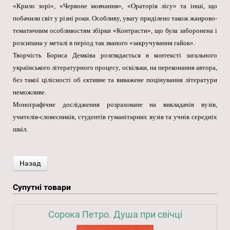
«Крило зорі», «Червоне мовчання», «Ораторія лісу» та інші, що
побачили світ у різні роки. Особливу, увагу приділено також жанрово-
тематичним особливостям збірки «Контрасти», що була заборонена і
розсипана у металі в період так званого «закручування гайок».
Творчість Бориса Демківа розглядається в контексті загального
українського літературного процесу, оскільки, на переконання автора,
без такої цілісності об єктивне та виважене поцінування літератури
неможливе.
Монографічне дослідження розраховане на викладачів вузів,
учителів-словесників, студентів гуманітарних вузів та учнів середніх
шкіл.
Супутні товари
Сорока Петро. Душа при свічці