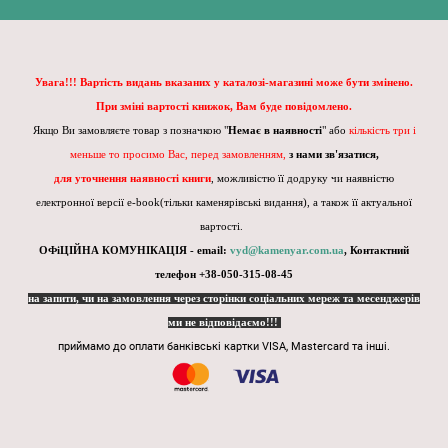
Увага!!! Вартість видань вказаних у каталозі-магазині може бути змінено.
При зміні вартості книжок, Вам буде повідомлено.
Якщо Ви замовляєте товар з позначкою "
Немає в наявності
" або
кількість три і
меньше то просимо Вас, перед замовленням,
з нами зв'язатися,
для уточнення наявності книги
, можливістю її додруку чи наявністю
електронної версії e-book(тільки каменярівські видання), а також її актуальної
вартості.
ОФіЦІЙНА КОМУНІКАЦІЯ - email:
vyd@kamenyar.com.ua
,
Контактний
телефон +38-050-315-08-45
на запити, чи на замовлення через сторінки соціальних мереж та месенджерів
ми не відповідаємо!!!
приймамо до оплати банківські картки VISA, Mastercard та інші.