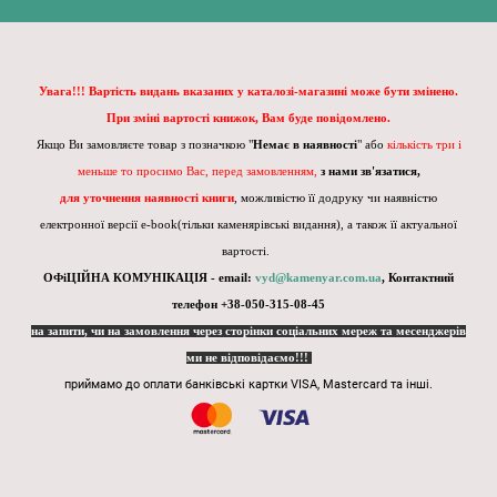
Увага!!! Вартість видань вказаних у каталозі-магазині може бути змінено.
При зміні вартості книжок, Вам буде повідомлено.
Якщо Ви замовляєте товар з позначкою "
Немає в наявності
" або
кількість три і
меньше то просимо Вас, перед замовленням,
з нами зв'язатися,
для уточнення наявності книги
, можливістю її додруку чи наявністю
електронної версії e-book(тільки каменярівські видання), а також її актуальної
вартості.
ОФіЦІЙНА КОМУНІКАЦІЯ - email:
vyd@kamenyar.com.ua
,
Контактний
телефон +38-050-315-08-45
на запити, чи на замовлення через сторінки соціальних мереж та месенджерів
ми не відповідаємо!!!
приймамо до оплати банківські картки VISA, Mastercard та інші.