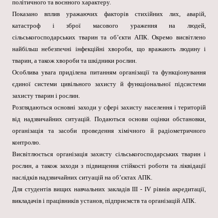
політичного та воєнного характеру.
Показано вплив уражаючих факторів стихійних лих, аварій,
катастроф і зброї масового ураження на людей,
сільськогосподарських тварин та об’єкти АПК. Окремо висвітлено
найбільш небезпечні інфекційні хвороби, що вражають людину і
тварин, а також хвороби та шкідники рослин.
Особлива увага приділена питанням організації та функціонування
єдиної системи цивільного захисту й функціональної підсистеми
захисту тварин і рослин.
Розглядаються основні заходи у сфері захисту населення і територій
від надзвичайних ситуацій. Подаються основи оцінки обстановки,
організація та засоби проведення хімічного й радіометричного
контролю.
Висвітлюється організація захисту сільськогосподарських тварин і
рослин, а також заходи з підвищення стійкості роботи та ліквідації
наслідків надзвичайних ситуацій на об’єктах АПК.
Для студентів вищих навчальних закладів III - IV рівнів акредитації,
викладачів і працівників установ, підприємств та організацій АПК.