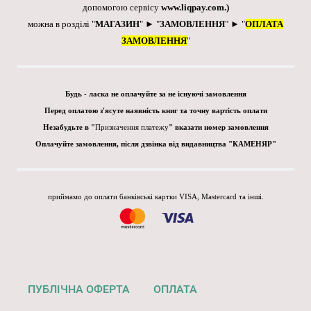
допомогою сервісу
www.liqpay.com
.)
можна в розділі "
МАГАЗИН
" ► "
ЗАМОВЛЕННЯ
" ► "
ОПЛАТА
ЗАМОВЛЕННЯ
"
Будь - ласка не оплачуйте за не існуючі замовлення
Перед оплатою з'ясуте наявність книг та точну вартість оплати
Незабудьте в "
Призначення платежу
" вказати номер замовлення
Оплачуйте замовлення, після дзвінка від видавництва "КАМЕНЯР"
приймамо до оплати банківські картки VISA, Mastercard та інші.
ПУБЛІЧНА ОФЕРТА
ОПЛАТА