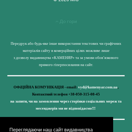
До гори
Передрук або будь-яке інше використання текстових чи графічних
матеріалів сайту в комерційних цілях можливе лише
з дозволу видавництва «КАМЕНЯР» та за умови обов’язкового
прямого гіперпосилання на сайт.
ОФіЦІЙНА КОМУНІКАЦІЯ - email:
vyd@kamenyar.com.ua
,
Контактний телефон +38-050-315-08-45
на запити, чи на замовлення через сторінки соціальних мереж та
месенджерів ми не відповідаємо!!!
Переглядаючи наш сайт видавництва
Кожне наше видання - це внесок у спротив,