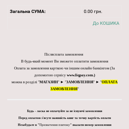
Загальна СУМА:
0.00 грн.
До КОШИКА
Післясплата замовлення
В будь-який момент Ви зможете оплатити замовлення
Оплата за замовлення карткою чи іншим онлайн банкінгом
(За
допомогою сервісу
www.liqpay.com
.)
можна в розділі "
МАГАЗИН
" ► "
ЗАМОВЛЕННЯ
" ► "
ОПЛАТА
ЗАМОВЛЕННЯ
"
Будь - ласка не оплачуйте за не існуючі замовлення
Перед оплатою з'ясуте наявність книг та точну вартість оплати
Незабудьте в "
Призначення платежу
" вказати номер замовлення