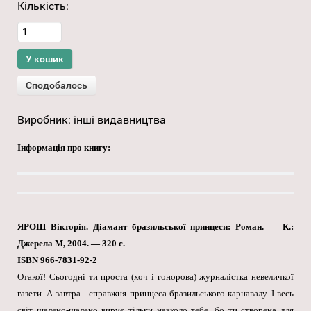
Кількість:
Виробник:
інші видавництва
Інформація про книгу:
ЯРОШ Вікторія. Діамант бразильської принцеси: Роман. — К.:
Джерела М, 2004. — 320 с.
ISBN 966-7831-92-2
Отакої! Сьогодні ти проста (хоч і гонорова) журналістка невеличкої
газети. А завтра - справжня принцеса бразильського карнавалу. І весь
світ шалено-шалено вирує тільки навколо тебе, бо ти створена для