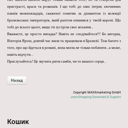
пристрасті, краси та розкошів. І що тобі до злих інтриг, злочинних
планів можновладців, скаженої гонитви за діамантом із колекції
бразильських імператорів, який раптом опинився у твоїй короні. Що
тобі до всього цього, якщо ти зустріла своє кохання...
Вважаєте, це просто вигадка? Навіть не сподівайтеся!!! Бо авторка,
Вікторія Ярош, довгий час жила та працювала в Бразилії. Тож багато з
того, про що йдеться в романі, вона могла не тільки побачити...а може,
навіть відчути...
Прислухайтесь! Це звучить ритм самби, чи то вашого серця...
Copyright MAXXmarketing GmbH
JoomShopping Download & Support
Кошик