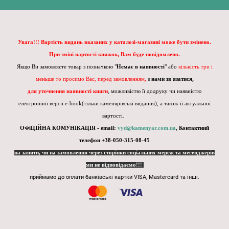
Увага!!! Вартість видань вказаних у каталозі-магазині може бути змінено.
При зміні вартості книжок, Вам буде повідомлено.
Якщо Ви замовляєте товар з позначкою "
Немає в наявності
" або
кількість три і
меньше то просимо Вас, перед замовленням,
з нами зв'язатися,
для уточнення наявності книги
, можливістю її додруку чи наявністю
електронної версії e-book(тільки каменярівські видання), а також її актуальної
вартості.
ОФіЦІЙНА КОМУНІКАЦІЯ - email:
vyd@kamenyar.com.ua
,
Контактний
телефон +38-050-315-08-45
на запити, чи на замовлення через сторінки соціальних мереж та месенджерів
ми не відповідаємо!!!
приймамо до оплати банківські картки VISA, Mastercard та інші.