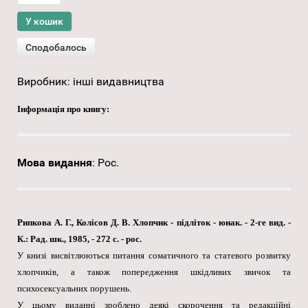
Виробник:
інші видавництва
Інформація про книгу:
Мова видання
:
Рос.
Рипкова А. Г., Колісов Д. В. Хлопчик - підліток - юнак. - 2-ге вид. -
К.: Рад. шк., 1985, - 272 с. - рос.
У книзі висвітлюються питання соматичного та статевого розвитку
хлопчиків, а також попередження шкідливих звичок та
психосексуальних порушень.
У цьому виданні зроблено деякі скорочення та редакційні