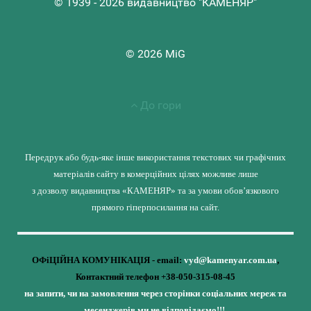
© 1939 - 2026 видавництво "КАМЕНЯР"
© 2026 MiG
До гори
Передрук або будь-яке інше використання текстових чи графічних
матеріалів сайту в комерційних цілях можливе лише
з дозволу видавництва «КАМЕНЯР» та за умови обов’язкового
прямого гіперпосилання на сайт.
ОФіЦІЙНА КОМУНІКАЦІЯ - email:
vyd@kamenyar.com.ua
,
Контактний телефон +38-050-315-08-45
на запити, чи на замовлення через сторінки соціальних мереж та
месенджерів ми не відповідаємо!!!