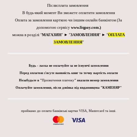
Післясплата замовлення
В будь-який момент Ви зможете оплатити замовлення
Оплата за замовлення карткою чи іншим онлайн банкінгом
(За
допомогою сервісу
www.liqpay.com
.)
можна в розділі "
МАГАЗИН
" ► "
ЗАМОВЛЕННЯ
" ► "
ОПЛАТА
ЗАМОВЛЕННЯ
"
Будь - ласка не оплачуйте за не існуючі замовлення
Перед оплатою з'ясуте наявність книг та точну вартість оплати
Незабудьте в "
Призначення платежу
" вказати номер замовлення
Оплачуйте замовлення, після дзвінка від видавництва "КАМЕНЯР"
приймамо до оплати банківські картки VISA, Mastercard та інші.