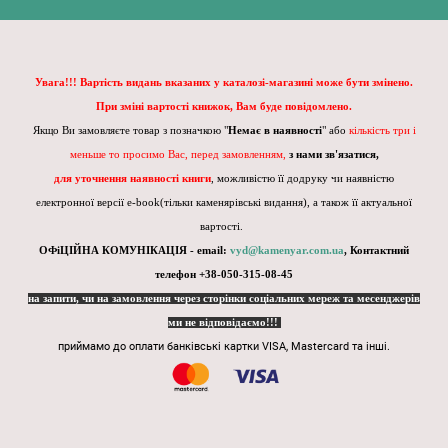
Увага!!! Вартість видань вказаних у каталозі-магазині може бути змінено.
При зміні вартості книжок, Вам буде повідомлено.
Якщо Ви замовляєте товар з позначкою "
Немає в наявності
" або
кількість три і
меньше то просимо Вас, перед замовленням,
з нами зв'язатися,
для уточнення наявності книги
, можливістю її додруку чи наявністю
електронної версії e-book(тільки каменярівські видання), а також її актуальної
вартості.
ОФіЦІЙНА КОМУНІКАЦІЯ - email:
vyd@kamenyar.com.ua
,
Контактний
телефон +38-050-315-08-45
на запити, чи на замовлення через сторінки соціальних мереж та месенджерів
ми не відповідаємо!!!
приймамо до оплати банківські картки VISA, Mastercard та інші.