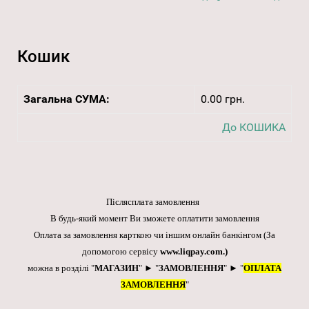
Кошик
Загальна СУМА:
0.00 грн.
До КОШИКА
Післясплата замовлення
В будь-який момент Ви зможете оплатити замовлення
Оплата за замовлення карткою чи іншим онлайн банкінгом
(За
допомогою сервісу
www.liqpay.com
.)
можна в розділі "
МАГАЗИН
" ► "
ЗАМОВЛЕННЯ
" ► "
ОПЛАТА
ЗАМОВЛЕННЯ
"