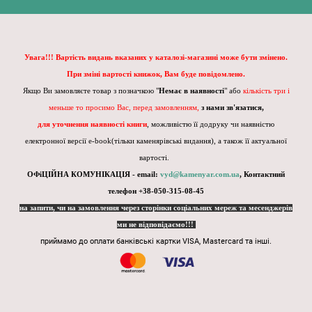
Увага!!! Вартість видань вказаних у каталозі-магазині може бути змінено.
При зміні вартості книжок, Вам буде повідомлено.
Якщо Ви замовляєте товар з позначкою "
Немає в наявності
" або
кількість три і
меньше то просимо Вас, перед замовленням,
з нами зв'язатися,
для уточнення наявності книги
, можливістю її додруку чи наявністю
електронної версії e-book(тільки каменярівські видання), а також її актуальної
вартості.
ОФіЦІЙНА КОМУНІКАЦІЯ - email:
vyd@kamenyar.com.ua
,
Контактний
телефон +38-050-315-08-45
на запити, чи на замовлення через сторінки соціальних мереж та месенджерів
ми не відповідаємо!!!
приймамо до оплати банківські картки VISA, Mastercard та інші.