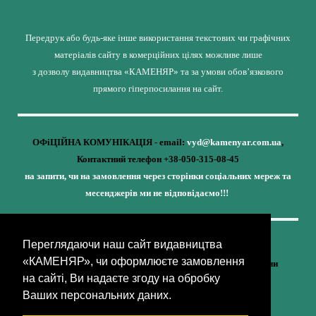
Передрук або будь-яке інше використання текстових чи графічних
матеріалів сайту в комерційних цілях можливе лише
з дозволу видавництва «КАМЕНЯР» та за умови обов’язкового
прямого гіперпосилання на сайт.
ОФіЦІЙНА КОМУНІКАЦІЯ - email:
vyd@kamenyar.com.ua
,
Контактний телефон +38-050-315-08-45
на запити, чи на замовлення через сторінки соціальних мереж та
месенджерів ми не відповідаємо!!!
Переглядаючи наш сайт видавництва
Кожне наше видання - це внесок у спротив,
«КАМЕНЯР», чи оформлюєте замовлення
у збереження ідентичності та неминучу перемогу України
на сайті, Ви надаєте згоду на обробку
(видавництво «КАМЕНЯР»)
Ваших персональних даних.