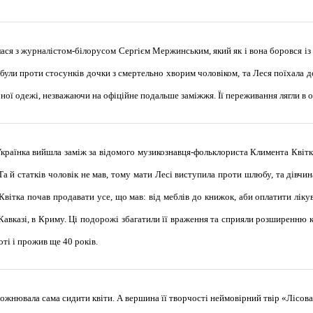
лася з журналістом-білорусом Сергієм Мержинським, який як і вона боровся із
 були проти стосунків дочки з смертельно хворим чоловіком, та Леся поїхала д
урної одежі, незважаючи на офіційне подальше заміжжя. Її переживання лягли 
Українка вийшла заміж за відомого музикознавця-фольклориста Климента Квітку
Та й статків чоловік не мав, тому мати Лесі виступила проти шлюбу, та дівчин
Квітка почав продавати усе, що мав: від меблів до книжок, аби оплатити лік
а Кавказі, в Криму. Ці подорожі збагатили її враження та сприяли розширенню
ті і прожив ще 40 років.
жнювала сама сидити квіти. А вершина її творчості неймовірний твір «Лісова 