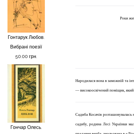
Роки жи
Гонтарук Любов.
Вибрані поезії
50.00 грн.
Народилася вона в заможній та інт
— високоосвічений поміщик, який 
Садиба Косачів розташовувалась на
садибу, родина Лесі Українки ма
Гончар Олесь.
прадавня верба, змальована в «Ліс