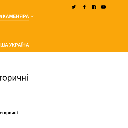
я КАМЕНЯРА
ША УКРАЇНА
сторичні
історичні