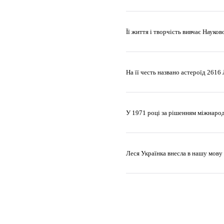
Її життя і творчість вивчає Науко
На її честь названо астероїд 2616 
У 1971 році за рішенням міжнарод
Леся Українка внесла в нашу мову 