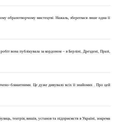
му образотворчому мистецтві. Нажаль, збереглася лише одна її
 робіт вона публікувала за кордоном – в Берліні, Дрездені, Празі,
сичено–блакитними. Це дуже дивувало всіх її знайомих . Про цей
вулиць, театрів, вишів, установ та підприємств в Україні, зокрема