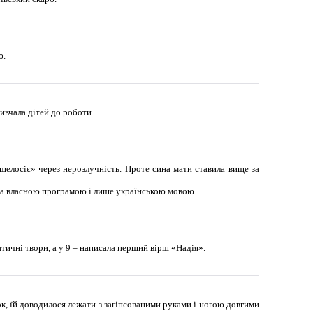
ю.
ивчала дітей до роботи.
шелосіє» через нерозлучність. Проте сина мати ставила вище за
а за власною програмою і лише українською мовою.
матичні твори, а у 9 – написала перший вірш «Надія».
ок, їй доводилося лежати з загіпсованими руками і ногою довгими