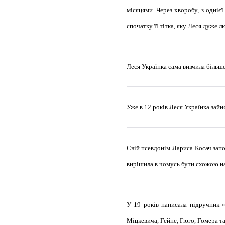
місяцями. Через хворобу, з однієї
спочатку її тітка, яку Леся дуже
Леся Українка сама вивчила більше 
Уже в 12 років Леся Українка зай
Свій псевдонім Лариса Косач запо
вирішила в чомусь бути схожою на 
У 19 років написала підручник «
Міцкевича, Гейне, Гюго, Гомера та