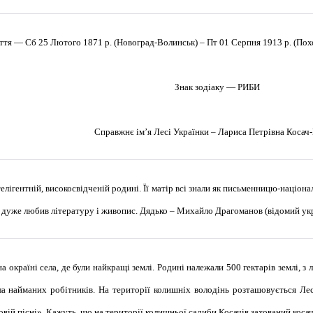
ття — Сб 25 Лютого 1871 р. (Новоград-Волинськ) – Пт 01 Серпня 1913 р. (Похо
Знак зодіаку — РИБИ
Справжнє ім’я Лесі Українки – Лариса Петрівна Косач-
елігентній, високосвідченій родині. Її матір всі знали як письменницю-націон
дуже любив літературу і живопис. Дядько – Михайло Драгоманов (відомий укр
 окраїні села, де були найкращі землі. Родині належали 500 гектарів землі, з
ла найманих робітників. На території колишніх володінь розташовується Ле
овій пісні». Кажуть, що на території колишньої садиби Косачів захований косач