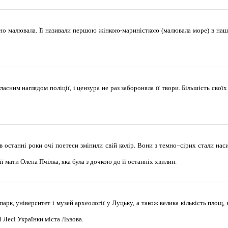
но малювала. Її називали першою жінкою-мариністкою (малювала море) в нашо
асним наглядом поліції, і цензура не раз забороняла її твори. Більшість своїх
 останні роки очі поетеси змінили свій колір. Вони з темно–сірих стали на
ї мати Олена Пчілка, яка була з дочкою до її останніх хвилин.
парк, університет і музей археології у Луцьку, а також велика кількість площ, 
і Лесі Українки міста Львова.