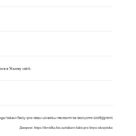
ся в Усьому світі.
ogs/tsikavi-fakty-pro-lesiu-ukrainku-nevidomi-ta-istorychni-100659.html
Джерело:
https://dovidka.biz.ua/tsikavi-fakti-pro-lesyu-ukrayinku