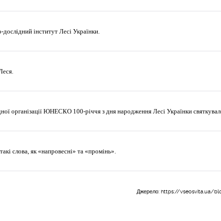
во-дослідний інститут Лесі Українки.
Леся.
ної організації ЮНЕСКО 100-річчя з дня народження Лесі Українки святкувало
такі слова, як «напровесні» та «промінь».
Джерело:
https://vseosvita.ua/bl