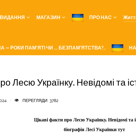
ВИДАННЯ
МАГАЗИН
ПРО НАС
Житт
А — РОКИ ПАМ'ЯТІ ЧИ ... БЕЗПАМ’ЯТСТВА?..
НА
про Лесю Українку. Невідомі та і
024
ПЕРЕГЛЯДИ: 3782
Цікаві факти про Лесю Українку. Невідомі та 
біографія Лесі Українки тут