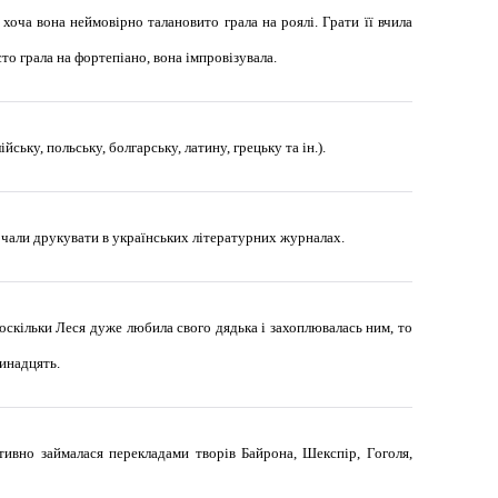
 хоча вона неймовірно талановито грала на роялі. Грати її вчила
о грала на фортепіано, вона імпровізувала.
йську, польську, болгарську, латину, грецьку та ін.).
очали друкувати в українських літературних журналах.
оскільки Леся дуже любила свого дядька і захоплювалась ним, то
ринадцять.
тивно займалася перекладами творів Байрона, Шекспір, Гоголя,