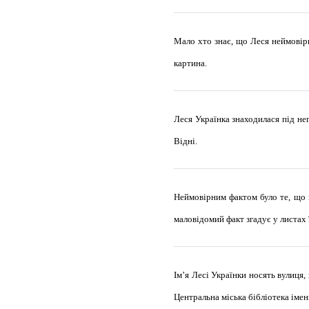
Мало хто знає, що Леся неймовір
картина.
Леся Українка знаходилася під негл
Відні.
Неймовірним фактом було те, що в
маловідомий факт згадує у листах ї
Ім’я Лесі Українки носять вулиця, 
Центральна міська бібліотека імен