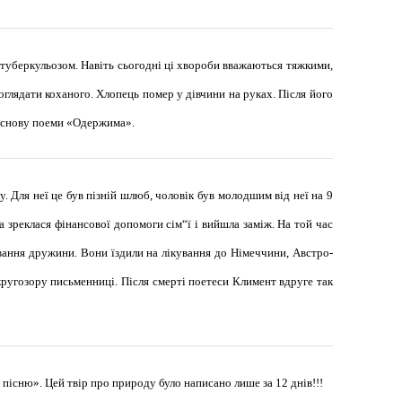
 туберкульозом. Навіть сьогодні ці хвороби вважаються тяжкими,
оглядати коханого. Хлопець помер у дівчини на руках. Після його
в основу поеми «Одержима».
. Для неї це був пізній шлюб, чоловік був молодшим від неї на 9
а зреклася фінансової допомоги сім“ї і вийшла заміж. На той час
ування дружини. Вони їздили на лікування до Німеччини, Австро-
 кругозору письменниці. Після смерті поетеси Климент вдруге так
пісню». Цей твір про природу було написано лише за 12 днів!!!