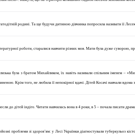
атодітній родині. Та ще будучи дитиною дівчинка попросила називати її Лесе
ітературної роботи, старалися навчити різних мов. Мати була дуже суворою, пр
лизька була з братом Михайликом, їх навіть називали спільним іменем – «Ми
иненою. Крім того, не любила її непокірної вдачі. Дітей Косачі навчали вдом
несли до дітей індіго. Читати навчилась вона в 4 роки, в 5 – почала писати дра
рйозні проблеми зі здоров’ям: у Лесі Українки діагностували туберкульоз кіст