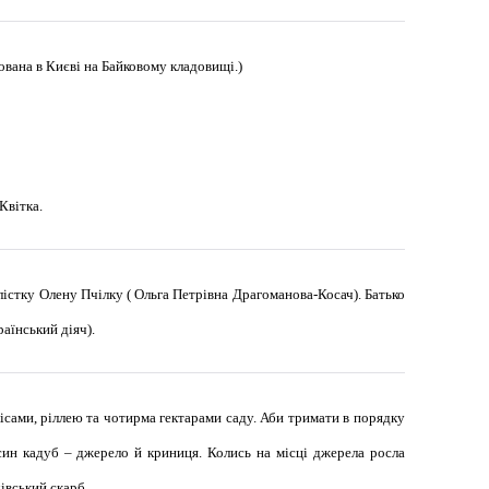
вана в Києві на Байковому кладовищі.)
Квітка.
алістку Олену Пчілку ( Ольга Петрівна Драгоманова-Косач). Батько
аїнський діяч).
 лісами, ріллею та чотирма гектарами саду. Аби тримати в порядку
син кадуб – джерело й криниця. Колись на місці джерела росла
івський скарб.