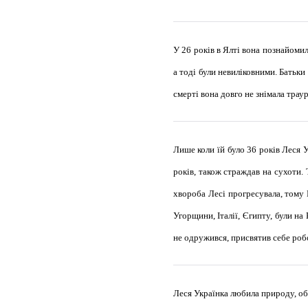
У 26 років в Ялті вона познайоми
а тоді були невиліковними. Батьки
смерті вона довго не знімала тра
Лише коли їй було 36 років Леся 
років, також страждав на сухоти. 
хвороба Лесі прогресувала, тому 
Угорщини, Італії, Єгипту, були н
не одружився, присвятив себе робо
Леся Українка любила природу, обо