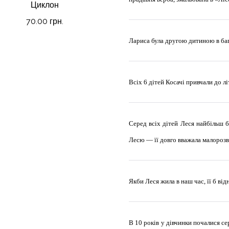
Циклон
70.00 грн.
Лариса була другою дитиною в баг
Всіх 6 дітей Косачі привчали до л
Серед всіх дітей Леся найбільш б
Лесю — її довго вважала малорозв
Якби Леся жила в наш час, її б від
В 10 років у дівчинки почалися се