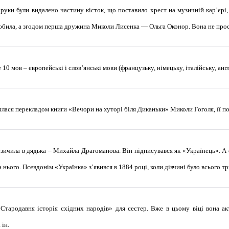
 руки були видалено частину кісток, що поставило хрест на музичній кар’єрі,
 любила, а згодом перша дружина Миколи Лисенка — Ольга Оконор. Вона не прост
10 мов – європейські і слов’янські мови (французьку, німецьку, італійську, англі
нялася перекладом книги «Вечори на хуторі біля Диканьки» Миколи Гоголя, її п
зичила в дядька – Михайла Драгоманова. Він підписувався як «Українець». А 
нього. Псевдонім «Українка» з’явився в 1884 році, коли дівчині було всього т
Стародавня історія східних народів» для сестер. Вже в цьому віці вона ак
 ін.