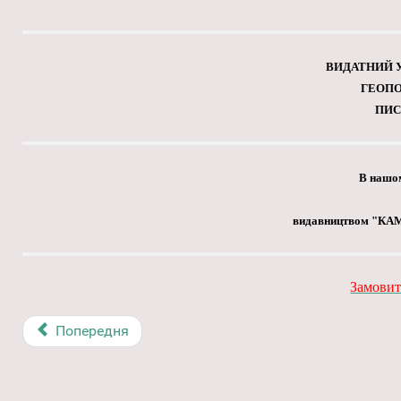
ВИДАТНИЙ У
ГЕОПО
ПИС
В нашом
видавництвом "КАМ
Замовит
Попередня