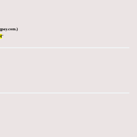
qpay.com
.)
Я
"