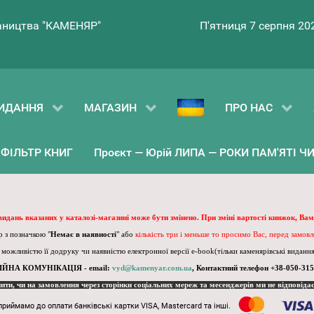
ництва "КАМЕНЯР"
П'ятниця 7 серпня 20
ИДАННЯ
МАГАЗИН
ПРО НАС
ФІЛЬТР КНИГ
Проєкт — Юрій ЛИПА — РОКИ ПАМ'ЯТІ ЧИ 
 видань вказаних у каталозі-магазині може бути змінено. При зміні вартості книжок, Вам
 з позначкою "
Немає в наявності
" або
кількість три і меньше то просимо Вас, перед замов
, можливістю її додруку чи наявністю електронної версії e-book(тільки каменярівські видання)
ІЙНА КОМУНІКАЦІЯ - email:
vyd@kamenyar.com.ua
,
Контактний телефон +38-050-315
пити, чи на замовлення через сторінки соціальних мереж та месенджерів ми не відповіда
приймамо до оплати банківські картки VISA, Mastercard та інші.