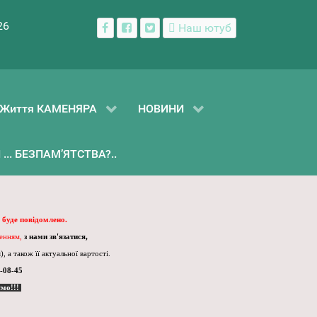
26
Наш ютуб
Життя КАМЕНЯРА
НОВИНИ
... БЕЗПАМ’ЯТСТВА?..
 буде повідомлено.
ленням,
з нами зв'язатися,
, а також її актуальної вартості.
-08-45
ємо!!!