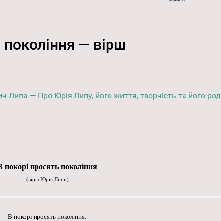
 покоління — вірш
ич-Липа — Про Юрія Липу, його життя, творчість та його ро
В покорі просять покоління
(
вірш Юрія Липи)
В покорі просять покоління: