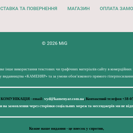
СТАВКА ТА ПОВЕРНЕННЯ
МАГАЗИН
ОПЛАТА ЗАМ
© 2026 MiG
яке інше використання текстових чи графічних матеріалів сайту в комерційних
лу видавництва «КАМЕНЯР» та за умови обов’язкового прямого гіперпосилання 
КОМУНІКАЦІЯ - email:
vyd@kamenyar.com.ua
,
Контактний телефон +38-0
чи на замовлення через сторінки соціальних мереж та месенджерів ми не від
Кожне наше видання - це внесок у спротив,