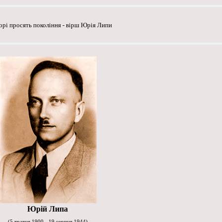
орі просять покоління - вірш Юрія Липи
Юрій Липа
(5 травня 1900 - 19 серпня 1944)