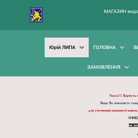
МАГАЗИН вида
Юрій ЛИПА
ГОЛОВНА
В
ЗАМОВЛЕННЯ
Увага!!! Вартість
Якщо Ви замовляєте товар
для уточнення наявності книги
ОФіЦ
на за