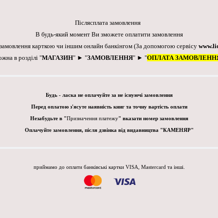
Післясплата замовлення
В будь-який момент Ви зможете оплатити замовлення
 замовлення карткою чи іншим онлайн банкінгом
(За допомогою сервісу
www.li
ожна в розділі "
МАГАЗИН
" ► "
ЗАМОВЛЕННЯ
" ► "
ОПЛАТА ЗАМОВЛЕНН
Будь - ласка не оплачуйте за не існуючі замовлення
Перед оплатою з'ясуте наявність книг та точну вартість оплати
Незабудьте в "
Призначення платежу
" вказати номер замовлення
Оплачуйте замовлення, після дзвінка від видавництва "КАМЕНЯР"
приймамо до оплати банківські картки VISA, Mastercard та інші.