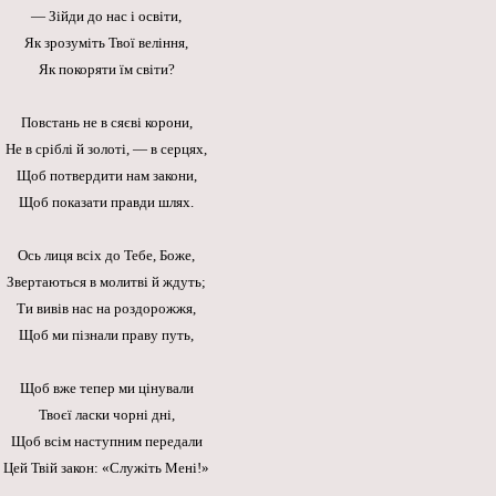
— Зійди до нас і освіти,
Як зрозуміть Твої веління,
Як покоряти їм світи?
Повстань не в сяєві корони,
Не в сріблі й золоті, — в серцях,
Щоб потвердити нам закони,
Щоб показати правди шлях.
Ось лиця всіх до Тебе, Боже,
Звертаються в молитві й ждуть;
Ти вивів нас на роздорожжя,
Щоб ми пізнали праву путь,
Щоб вже тепер ми цінували
Твоєї ласки чорні дні,
Щоб всім наступним передали
Цей Твій закон: «Служіть Мені!»