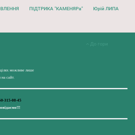
ОВЛЕННЯ
ПІДТРИКА "КАМЕНЯРа"
Юрій ЛИПА
До гори
 цілях можливе лише
на сайт.
50-315-08-45
повідаємо!!!