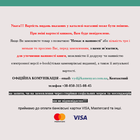
Увага!!! Вартість видань вказаних у каталозі-магазині може бути змінено.
При зміні вартості книжок, Вам буде повідомлено.
Якщо Ви замовляєте товар з позначкою "
Немає в наявності
" або
кількість три і
меньше то просимо Вас, перед замовленням,
з нами зв'язатися,
для уточнення наявності книги
, можливістю її додруку чи наявністю
електронної версії e-book(тільки каменярівські видання), а також її актуальної
вартості.
ОФіЦІЙНА КОМУНІКАЦІЯ - email:
vyd@kamenyar.com.ua
,
Контактний
телефон +38-050-315-08-45
на запити, чи на замовлення через сторінки соціальних мереж та месенджерів
ми не відповідаємо!!!
приймамо до оплати банківські картки VISA, Mastercard та інші.