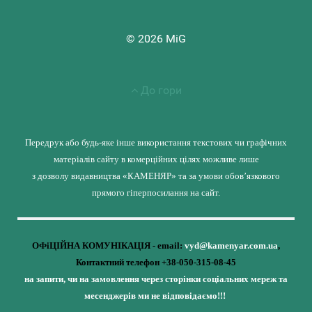
© 2026 MiG
До гори
Передрук або будь-яке інше використання текстових чи графічних
матеріалів сайту в комерційних цілях можливе лише
з дозволу видавництва «КАМЕНЯР» та за умови обов’язкового
прямого гіперпосилання на сайт.
ОФіЦІЙНА КОМУНІКАЦІЯ - email:
vyd@kamenyar.com.ua
,
Контактний телефон +38-050-315-08-45
на запити, чи на замовлення через сторінки соціальних мереж та
месенджерів ми не відповідаємо!!!