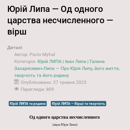
Юрій Липа — Од одного
царства несчисленного —
вірш
Деталі
Автор:
Pavlo Myhal
Категорія:
Юрій ЛИПА | Іван Липа | Галина
Захарясевич-Липа — Про Юрія Липу, його життя,
творчість та його родину
Опубліковано: 27 травня 2025
Перегляди: 809
Юрій ЛИПА та родина
Юрій ЛИПА — Вірші та творчість
Од одного царства несчисленного
(
вірш Юрія Липи)