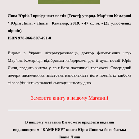
Липа Юрій. І прийде час: поезія [Текст]; упоряд. Мар’яни Комариці
/ Юрій Липа. - Львів : Каменяр, 2019. - 47 с.: іл. - (25 улюблених
віршів).
ISBN 978-966-607-491-0
Відома в Україні літературознавець, доктор філологічних наук
Мар’яна Комариця, відібравши найдорожчі для її душі поезії Юрія
Липи, вводить читача у світ його поетичної творчості. Своєрідний
почерк письменника, змістовна наповненість його поезій, їх глибока
філософічність суголосні сьогоднішньому дню.
Замовити книгу в нашому Магазині
В нашому магазині Ви можете придбати виданні
видавництвом "КАМЕНЯР" книги Юрія Липи та його батька
Івана Липи