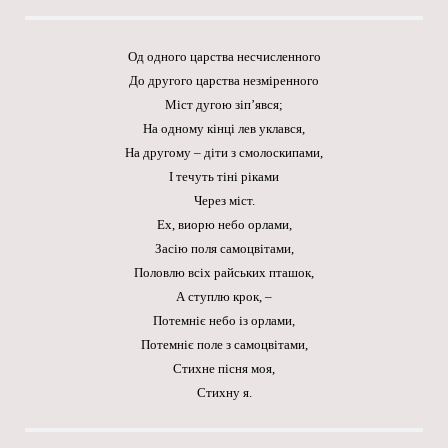
Од одного царства несчисленного
До другого царства незміренного
Міст дугою зіп’явся;
На одному кінці лев уклався,
На другому – діти з смолоскипами,
І течуть тіні ріками
Через міст.
Ех, виорю небо орлами,
Засію поля самоцвітами,
Половлю всіх райських пташок,
А ступлю крок, –
Потемніє небо із орлами,
Потемніє поле з самоцвітами,
Стихне пісня моя,
Стихну я.