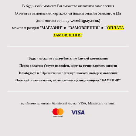
В будь-який момент Ви зможете оплатити замовлення
Оплата за замовлення карткою чи іншим онлайн банкінгом
(За
допомогою сервісу
www.liqpay.com
.)
можна в розділі "
МАГАЗИН
" ► "
ЗАМОВЛЕННЯ
" ► "
ОПЛАТА
ЗАМОВЛЕННЯ
"
Будь - ласка не оплачуйте за не існуючі замовлення
Перед оплатою з'ясуте наявність книг та точну вартість оплати
Незабудьте в "
Призначення платежу
" вказати номер замовлення
Оплачуйте замовлення, після дзвінка від видавництва "КАМЕНЯР"
приймамо до оплати банківські картки VISA, Mastercard та інші.